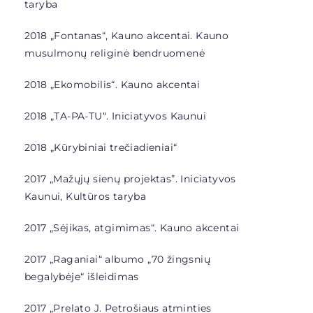
taryba
2018 „Fontanas“, Kauno akcentai. Kauno
musulmonų religinė bendruomenė
2018 „Ekomobilis“. Kauno akcentai
2018 „
TA-PA-TU“. Iniciatyvos Kaunui
2018 „
Kūrybiniai trečiadieniai“
2017 „Mažųjų sienų projektas”.
Iniciatyvos
Kaunui, Kultūros taryba
2017 „Sėjikas, atgimimas“. Kauno akcentai
2017 „Raganiai“
albumo „70 žingsnių
begalybėje“ išleidimas
2017 „Prelato J. Petrošiaus atminties