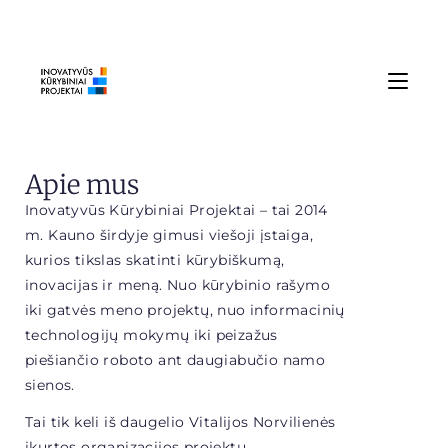
Apie mus
Inovatyvūs Kūrybiniai Projektai – tai 2014
m. Kauno širdyje gimusi viešoji įstaiga,
kurios tikslas skatinti kūrybiškumą,
inovacijas ir meną. Nuo kūrybinio rašymo
iki gatvės meno projektų, nuo informacinių
technologijų mokymų iki peizažus
piešiančio roboto ant daugiabučio namo
sienos.
Tai tik keli iš daugelio Vitalijos Norvilienės
įkurtos organizacijos projektų.