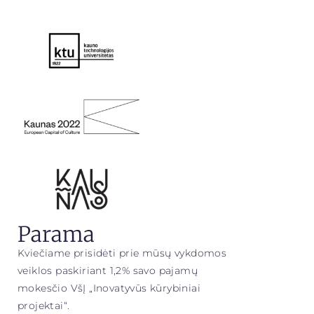
Parama
Kviečiame prisidėti prie mūsų vykdomos
veiklos paskiriant 1,2% savo pajamų
mokesčio VšĮ „Inovatyvūs kūrybiniai
projektai“.