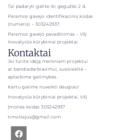
Tai padaryti galite iki gegužės 2 d.
Paramos gavėjo identifikacinis kodas
(numeris) – 303242937.
Paramos gavėjo pavadinimas – VšĮ
Inovatyvūs kūrybiniai projektai.
Kontaktai
Jei turite idėją meniniam projektui
ar bendradarbiavimui, susisiekite –
aptarkime galimybes.
Kartu galime nuveikti daugiau!
Inovatyvūs kūrybiniai projektai, VšĮ
Įmonės kodas 303242937
timotiejus@gmail.com