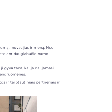
škumą, inovacijas ir meną. Nuo
boto ant daugiabučio namo
ji gyva tada, kai ja dalijamasi
a bendruomenes.
s ir tarptautiniais partneriais ir