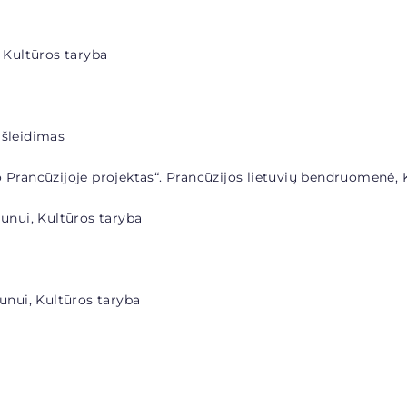
 Kultūros taryba
išleidimas
 Prancūzijoje projektas“
. Prancūzijos lietuvių bendruomenė, 
aunui, Kultūros taryba
aunui, Kultūros taryba