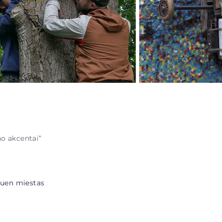
no akcentai“
Rouen miestas