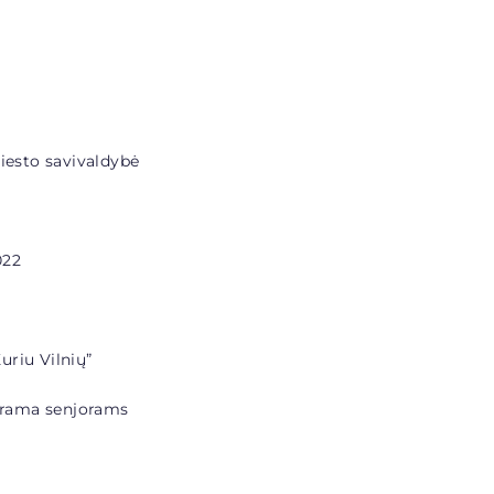
miesto savivaldybė
022
uriu Vilnių”
ograma senjorams