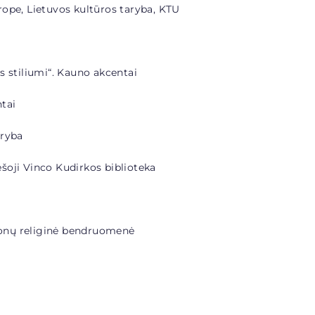
ope, Lietuvos kultūros taryba, KTU
s stiliumi“. Kauno akcentai
tai
aryba
šoji Vinco Kudirkos biblioteka
onų religinė bendruomenė