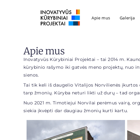
Apie mus
Galerija
Apie mus
Inovatyvūs Kūrybiniai Projektai – tai 2014 m. Kauno
kūrybinio rašymo iki gatvės meno projektų, nuo i
sienos.
Tai tik keli iš daugelio Vitalijos Norvilienės įkurto
tarp žmonių. Kūryba neturi likti už durų – tad org
Nuo 2021 m. Timotiejui Norvilai perėmus vairą, organ
siekia įkvėpti dar daugiau žmonių kurti kartu.