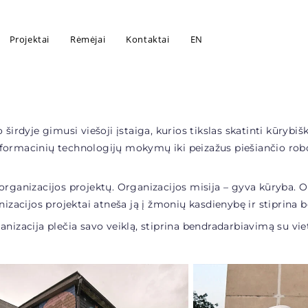
Projektai
Rėmėjai
Kontaktai
EN
 širdyje gimusi viešoji įstaiga, kurios tikslas skatinti kūrybi
nformacinių technologijų mokymų iki peizažus piešiančio ro
s organizacijos projektų. Organizacijos misija – gyva kūryba. O 
anizacijos projektai atneša ją į žmonių kasdienybę ir stiprin
izacija plečia savo veiklą, stiprina bendradarbiavimą su vieto