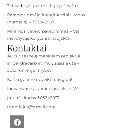
Tai padaryti galite iki gegužės 2 d.
Paramos gavėjo identifikacinis kodas
(numeris) – 303242937.
Paramos gavėjo pavadinimas – VšĮ
Inovatyvūs kūrybiniai projektai.
Kontaktai
Jei turite idėją meniniam projektui
ar bendradarbiavimui, susisiekite –
aptarkime galimybes.
Kartu galime nuveikti daugiau!
Inovatyvūs kūrybiniai projektai, VšĮ
Įmonės kodas 303242937
timotiejus@gmail.com