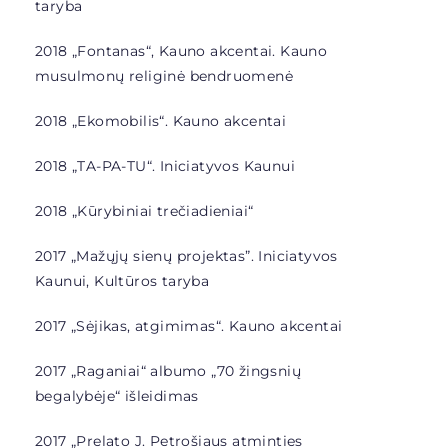
taryba
2018 „Fontanas“, Kauno akcentai. Kauno
musulmonų religinė bendruomenė
2018 „Ekomobilis“. Kauno akcentai
2018 „
TA-PA-TU“. Iniciatyvos Kaunui
2018 „
Kūrybiniai trečiadieniai“
2017 „Mažųjų sienų projektas”.
Iniciatyvos
Kaunui, Kultūros taryba
2017 „Sėjikas, atgimimas“. Kauno akcentai
2017 „Raganiai“
albumo „70 žingsnių
begalybėje“ išleidimas
2017 „Prelato J. Petrošiaus atminties