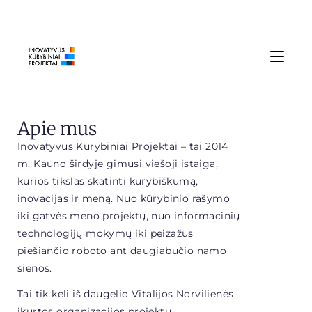
Apie mus
Inovatyvūs Kūrybiniai Projektai – tai 2014
m. Kauno širdyje gimusi viešoji įstaiga,
kurios tikslas skatinti kūrybiškumą,
inovacijas ir meną. Nuo kūrybinio rašymo
iki gatvės meno projektų, nuo informacinių
technologijų mokymų iki peizažus
piešiančio roboto ant daugiabučio namo
sienos.
Tai tik keli iš daugelio Vitalijos Norvilienės
įkurtos organizacijos projektų.