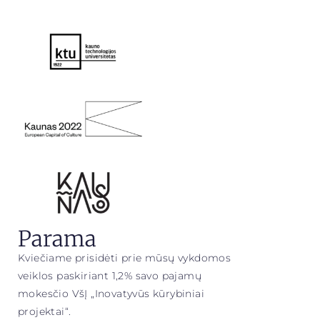
Parama
Kviečiame prisidėti prie mūsų vykdomos
veiklos paskiriant 1,2% savo pajamų
mokesčio VšĮ „Inovatyvūs kūrybiniai
projektai“.