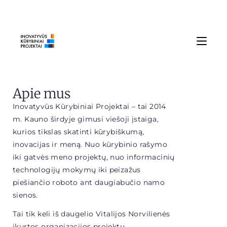
Apie mus
Inovatyvūs Kūrybiniai Projektai – tai 2014
m. Kauno širdyje gimusi viešoji įstaiga,
kurios tikslas skatinti kūrybiškumą,
inovacijas ir meną. Nuo kūrybinio rašymo
iki gatvės meno projektų, nuo informacinių
technologijų mokymų iki peizažus
piešiančio roboto ant daugiabučio namo
sienos.
Tai tik keli iš daugelio Vitalijos Norvilienės
įkurtos organizacijos projektų.