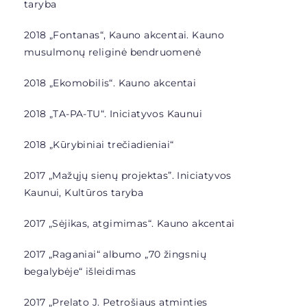
taryba
2018 „Fontanas“, Kauno akcentai. Kauno
musulmonų religinė bendruomenė
2018 „Ekomobilis“. Kauno akcentai
2018 „
TA-PA-TU“. Iniciatyvos Kaunui
2018 „
Kūrybiniai trečiadieniai“
2017 „Mažųjų sienų projektas”.
Iniciatyvos
Kaunui, Kultūros taryba
2017 „Sėjikas, atgimimas“. Kauno akcentai
2017 „Raganiai“
albumo „70 žingsnių
begalybėje“ išleidimas
2017 „Prelato J. Petrošiaus atminties