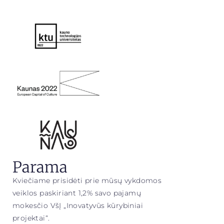
Parama
Kviečiame prisidėti prie mūsų vykdomos
veiklos paskiriant 1,2% savo pajamų
mokesčio VšĮ „Inovatyvūs kūrybiniai
projektai“.