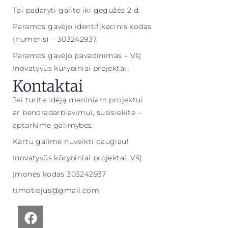
Tai padaryti galite iki gegužės 2 d.
Paramos gavėjo identifikacinis kodas
(numeris) – 303242937.
Paramos gavėjo pavadinimas – VšĮ
Inovatyvūs kūrybiniai projektai.
Kontaktai
Jei turite idėją meniniam projektui
ar bendradarbiavimui, susisiekite –
aptarkime galimybes.
Kartu galime nuveikti daugiau!
Inovatyvūs kūrybiniai projektai, VšĮ
Įmonės kodas 303242937
timotiejus@gmail.com