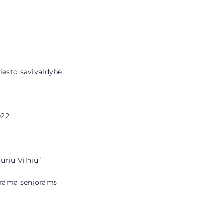
miesto savivaldybė
022
uriu Vilnių”
ograma senjorams