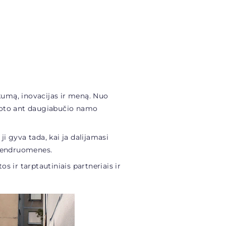
škumą, inovacijas ir meną. Nuo
boto ant daugiabučio namo
ji gyva tada, kai ja dalijamasi
a bendruomenes.
s ir tarptautiniais partneriais ir