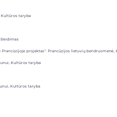
 Kultūros taryba
išleidimas
 Prancūzijoje projektas“
. Prancūzijos lietuvių bendruomenė, 
aunui, Kultūros taryba
aunui, Kultūros taryba