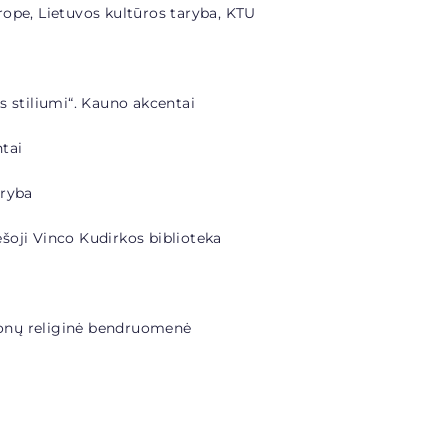
ope, Lietuvos kultūros taryba, KTU
s stiliumi“. Kauno akcentai
tai
aryba
šoji Vinco Kudirkos biblioteka
onų religinė bendruomenė