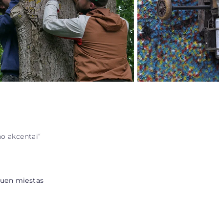
no akcentai“
Rouen miestas