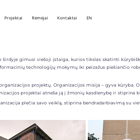
Projektai
Rėmėjai
Kontaktai
EN
 širdyje gimusi viešoji įstaiga, kurios tikslas skatinti kūrybi
nformacinių technologijų mokymų iki peizažus piešiančio ro
s organizacijos projektų. Organizacijos misija – gyva kūryba. O 
anizacijos projektai atneša ją į žmonių kasdienybę ir stiprin
izacija plečia savo veiklą, stiprina bendradarbiavimą su vieto