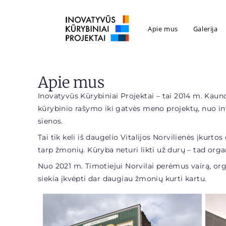
Apie mus
Galerija
Apie mus
Inovatyvūs Kūrybiniai Projektai – tai 2014 m. Kauno
kūrybinio rašymo iki gatvės meno projektų, nuo i
sienos.
Tai tik keli iš daugelio Vitalijos Norvilienės įkurto
tarp žmonių. Kūryba neturi likti už durų – tad org
Nuo 2021 m. Timotiejui Norvilai perėmus vairą, organ
siekia įkvėpti dar daugiau žmonių kurti kartu.