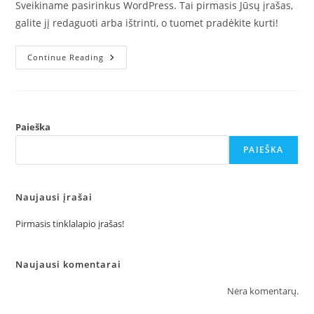
Sveikiname pasirinkus WordPress. Tai pirmasis Jūsų įrašas,
galite jį redaguoti arba ištrinti, o tuomet pradėkite kurti!
Pirmasis
Continue Reading
Tinklalapio
Įrašas!
Paieška
PAIEŠKA
Naujausi įrašai
Pirmasis tinklalapio įrašas!
Naujausi komentarai
Nėra komentarų.