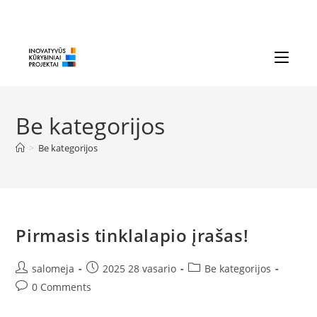
Skip
to
content
Be kategorijos
>
Be kategorijos
Pirmasis tinklalapio įrašas!
Post
Post
Post
salomeja
2025 28 vasario
Be kategorijos
author:
published:
category:
Post
0 Comments
comments: